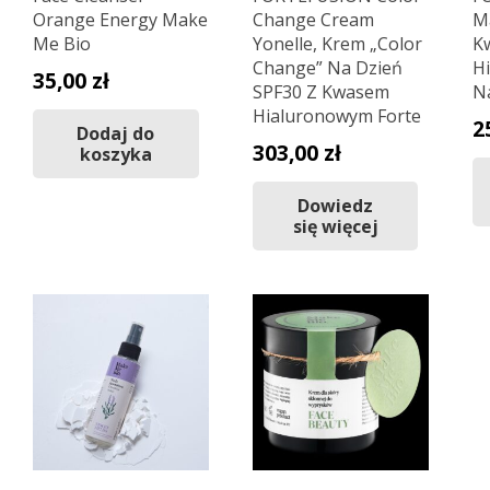
Orange Energy Make
Change Cream
M
Me Bio
Yonelle, Krem „Color
K
Change” Na Dzień
H
35,00
zł
SPF30 Z Kwasem
Na
Hialuronowym Forte
2
Dodaj do
303,00
zł
koszyka
Dowiedz
się więcej