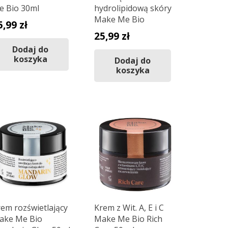
e Bio 30ml
hydrolipidową skóry
Make Me Bio
5,99
zł
25,99
zł
Dodaj do
koszyka
Dodaj do
koszyka
em rozświetlający
Krem z Wit. A, E i C
ake Me Bio
Make Me Bio Rich