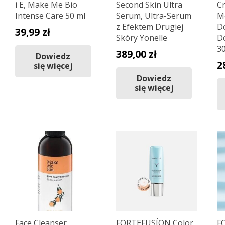
i E, Make Me Bio
Second Skin Ultra
C
Intense Care 50 ml
Serum, Ultra-Serum
M
z Efektem Drugiej
D
39,99
zł
Skóry Yonelle
D
3
389,00
zł
Dowiedz
2
się więcej
Dowiedz
się więcej
Face Cleanser
FORTEFUSÍON Color
F