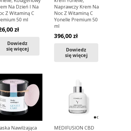
onelle, Kolagenowy
krem Yonelle,
rem Na Dzień I Na
Naprawczy Krem Na
oc Z Witaminą C
Noc Z Witaminą C
remium 50 ml
Yonelle Premium 50
ml
26,00
zł
396,00
zł
Dowiedz
się więcej
Dowiedz
się więcej
aska Nawilżająca
MEDIFUSION CBD