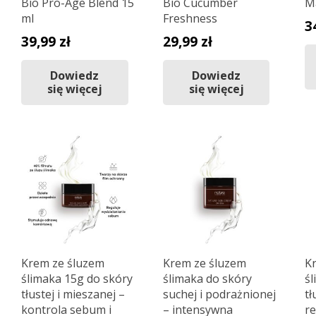
Bio Pro-Age Blend 15
Bio Cucumber
M
ml
Freshness
3
39,99
zł
29,99
zł
Dowiedz
Dowiedz
się więcej
się więcej
Krem ze śluzem
Krem ze śluzem
K
ślimaka 15g do skóry
ślimaka do skóry
śl
tłustej i mieszanej –
suchej i podrażnionej
tł
kontrola sebum i
– intensywna
re