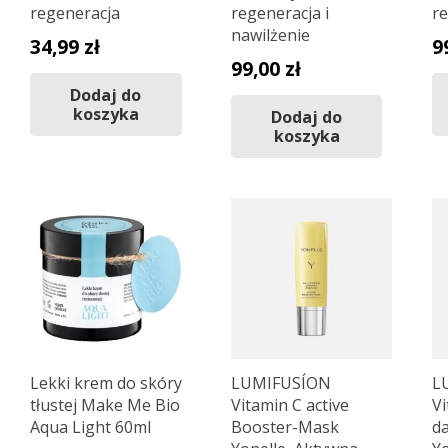
regeneracja
regeneracja i
r
nawilżenie
34,99
zł
9
99,00
zł
Dodaj do
koszyka
Dodaj do
koszyka
Lekki krem do skóry
LUMIFUSÍON
L
tłustej Make Me Bio
Vitamin C active
Vi
Aqua Light 60ml
Booster-Mask
d