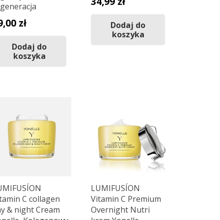
34,99
zł
egeneracja
9,00
zł
Dodaj do
koszyka
Dodaj do
koszyka
UMIFUSÍON
LUMIFUSÍON
tamin C collagen
Vitamin C Premium
ay & night Cream
Overnight Nutri