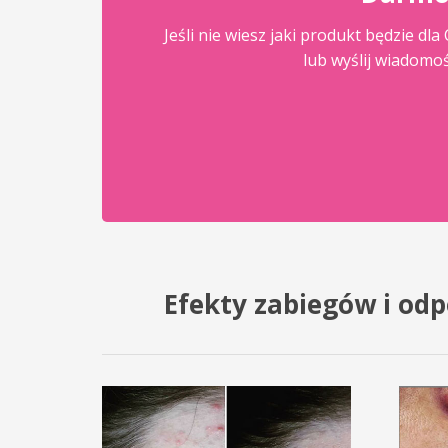
Jeśli nie wiesz jaki produkt będzie d
lub wyślij wiadomo
Efekty zabiegów i od