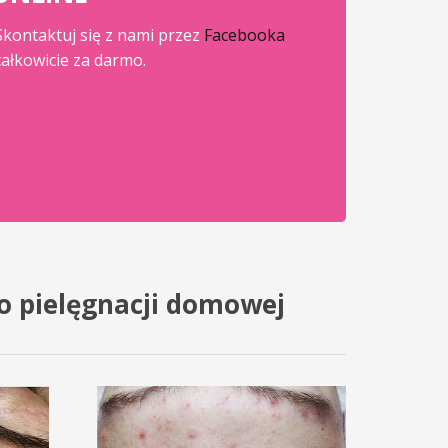
 Skontaktuj się z nami przez
Facebooka
ałkowicie za darmo.
o pielęgnacji domowej