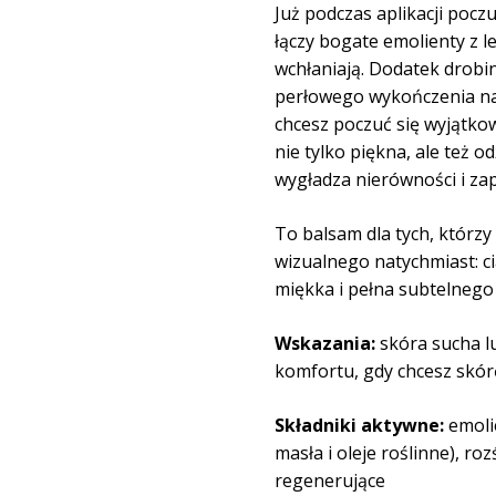
Już podczas aplikacji pocz
łączy bogate emolienty z l
wchłaniają. Dodatek drobin
perłowego wykończenia nad
chcesz poczuć się wyjątko
nie tylko piękna, ale też 
wygładza nierówności i za
To balsam dla tych, którz
wizualnego natychmiast: cia
miękka i pełna subtelnego 
Wskazania:
skóra sucha l
komfortu, gdy chcesz skó
Składniki aktywne:
emolie
masła i oleje roślinne), ro
regenerujące