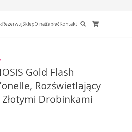
k
Rezerwuj
Sklep
O nas
Zapłać
Kontakt
e
SIS Gold Flash
Yonelle, Rozświetlający
 Złotymi Drobinkami