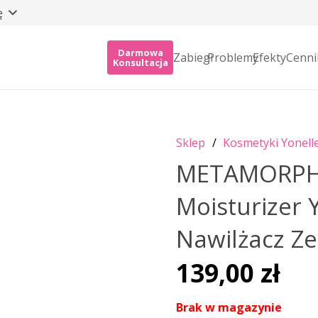
ę
Darmowa
Zabiegi
Problemy
Efekty
Cenni
Konsultacja
Sklep
/
Kosmetyki Yonell
METAMORPHO
Moisturizer 
Nawilżacz Ze
139,00
zł
Brak w magazynie