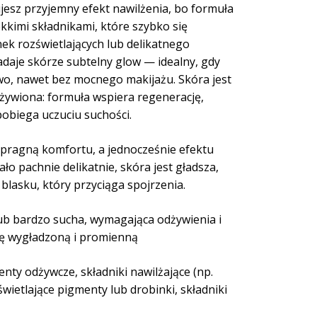
ujesz przyjemny efekt nawilżenia, bo formuła
ekkimi składnikami, które szybko się
ek rozświetlających lub delikatnego
aje skórze subtelny glow — idealny, gdy
wo, nawet bez mocnego makijażu. Skóra jest
odżywiona: formuła wspiera regenerację,
pobiega uczuciu suchości.
y pragną komfortu, a jednocześnie efektu
ło pachnie delikatnie, skóra jest gładsza,
blasku, który przyciąga spojrzenia.
ub bardzo sucha, wymagająca odżywienia i
rę wygładzoną i promienną
nty odżywcze, składniki nawilżające (np.
zświetlające pigmenty lub drobinki, składniki