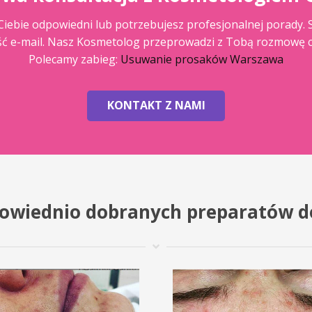
la Ciebie odpowiedni lub potrzebujesz profesjonalnej porady.
ść e-mail. Nasz Kosmetolog przeprowadzi z Tobą rozmowę c
Polecamy zabieg:
Usuwanie prosaków Warszawa
KONTAKT Z NAMI
powiednio dobranych preparatów d