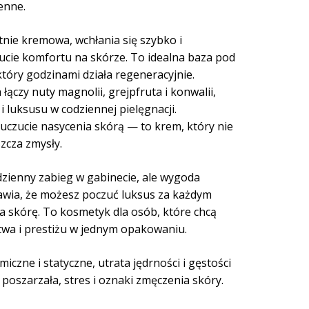
enne.
tnie kremowa, wchłania się szybko i
cie komfortu na skórze. To idealna baza pod
tóry godzinami działa regeneracyjnie.
łączy nuty magnolii, grejpfruta i konwalii,
i luksusu w codziennej pielęgnacji.
czucie nasycenia skórą — to krem, który nie
szcza zmysły.
dzienny zabieg w gabinecie, ale wygoda
wia, że możesz poczuć luksus za każdym
a skórę. To kosmetyk dla osób, które chcą
twa i prestiżu w jednym opakowaniu.
iczne i statyczne, utrata jędrności i gęstości
, poszarzała, stres i oznaki zmęczenia skóry.