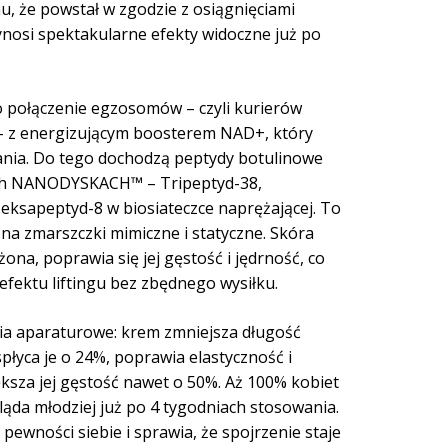
mu, że powstał w zgodzie z osiągnięciami
ynosi spektakularne efekty widoczne już po
 połączenie egzosomów – czyli kurierów
– z energizującym boosterem NAD+, który
nia. Do tego dochodzą peptydy botulinowe
ch NANODYSKACH™ – Tripeptyd-38,
eksapeptyd-8 w biosiateczce naprężającej. To
na zmarszczki mimiczne i statyczne. Skóra
żona, poprawia się jej gęstość i jędrność, co
fektu liftingu bez zbędnego wysiłku.
ia aparaturowe: krem zmniejsza długość
łyca je o 24%, poprawia elastyczność i
ększa jej gęstość nawet o 50%. Aż 100% kobiet
ląda młodziej już po 4 tygodniach stosowania.
pewności siebie i sprawia, że spojrzenie staje