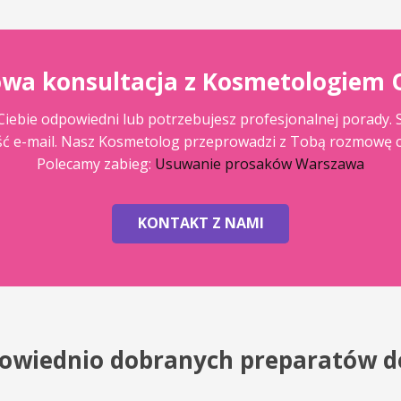
wa konsultacja z Kosmetologiem 
la Ciebie odpowiedni lub potrzebujesz profesjonalnej porady.
ść e-mail. Nasz Kosmetolog przeprowadzi z Tobą rozmowę c
Polecamy zabieg:
Usuwanie prosaków Warszawa
KONTAKT Z NAMI
powiednio dobranych preparatów d