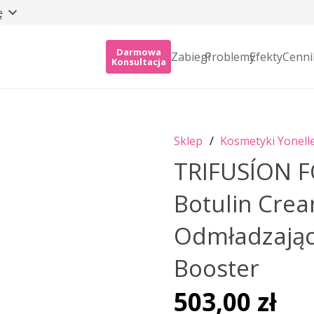
ę
Darmowa
Zabiegi
Problemy
Efekty
Cenni
Konsultacja
Sklep
/
Kosmetyki Yonell
TRIFUSÍON F
Botulin Crea
Odmładzając
Booster
503,00
zł