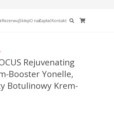
k
Rezerwuj
Sklep
O nas
Zapłać
Kontakt
e
OCUS Rejuvenating
m-Booster Yonelle,
y Botulinowy Krem-