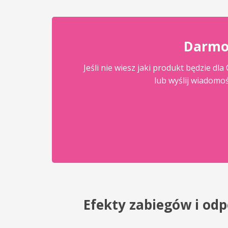
Darmo
Jeśli nie wiesz jaki produkt będzie d
lub wyślij wiadomo
Efekty zabiegów i od