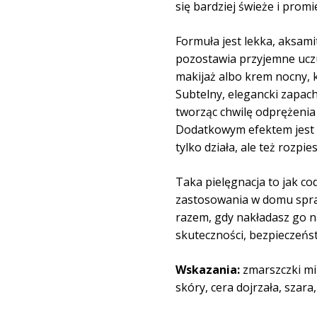
się bardziej świeże i promi
Formuła jest lekka, aksami
pozostawia przyjemne uczu
makijaż albo krem nocny, k
Subtelny, elegancki zapach 
tworząc chwilę odprężenia 
Dodatkowym efektem jest u
tylko działa, ale też rozpie
Taka pielęgnacja to jak co
zastosowania w domu spra
razem, gdy nakładasz go n
skuteczności, bezpieczeńs
Wskazania:
zmarszczki mim
skóry, cera dojrzała, szara