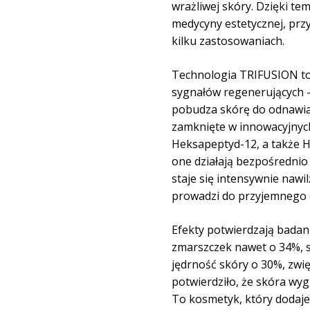
wrażliwej skóry. Dzięki te
medycyny estetycznej, prz
kilku zastosowaniach.
Technologia TRIFUSION to
sygnałów regenerujących 
pobudza skórę do odnawia
zamknięte w innowacyjny
Heksapeptyd-12, a także H
one działają bezpośrednio 
staje się intensywnie nawil
prowadzi do przyjemnego e
Efekty potwierdzają badan
zmarszczek nawet o 34%, sp
jędrność skóry o 30%, zwi
potwierdziło, że skóra wyg
To kosmetyk, który dodaje 