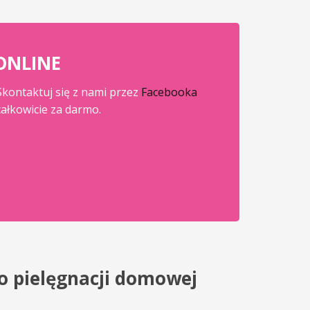
ONLINE
 Skontaktuj się z nami przez
Facebooka
ałkowicie za darmo.
o pielęgnacji domowej