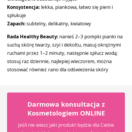
Konsystencja:
lekka, piankowa, łatwo się pieni i
spłukuje
Zapach:
subtelny, delikatny, kwiatowy
Rada Healthy Beauty:
nanieś 2–3 pompki pianki na
suchą skórę twarzy, szyi i dekoltu, masuj okrężnymi
ruchami przez 1–2 minuty, następnie spłucz wodą;
stosuj raz dziennie, najlepiej wieczorem, można
stosować również rano dla odświeżenia skóry
Darmowa konsultacja z
Kosmetologiem ONLINE
Jeśli nie wiesz jaki produkt będzie dla Ciebie