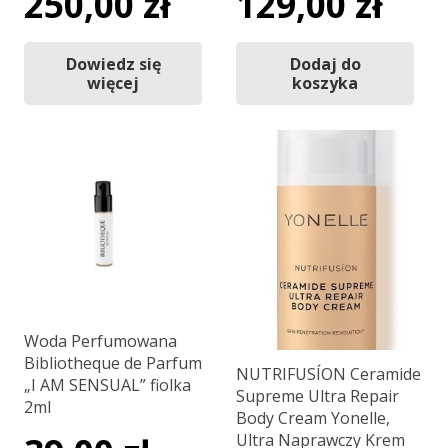
250,00
zł
129,00
zł
Dowiedz się
Dodaj do
więcej
koszyka
Woda Perfumowana
Bibliotheque de Parfum
NUTRIFUSÍON Ceramide
„I AM SENSUAL” fiolka
Supreme Ultra Repair
2ml
Body Cream Yonelle,
Ultra Naprawczy Krem