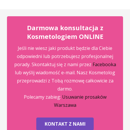
Darmowa konsultacja z
Kosmetologiem ONLINE
Jeśli nie wiesz jaki produkt będzie dla Ciebie
odpowiedni lub potrzebujesz profesjonalnej
porady. Skontaktuj się z nami przez
Facebooka
lub wyślij wiadomość e-mail. Nasz Kosmetolog
przeprowadzi z Tobą rozmowę całkowicie za
darmo.
Polecamy zabieg:
Usuwanie prosaków
Warszawa
KONTAKT Z NAMI