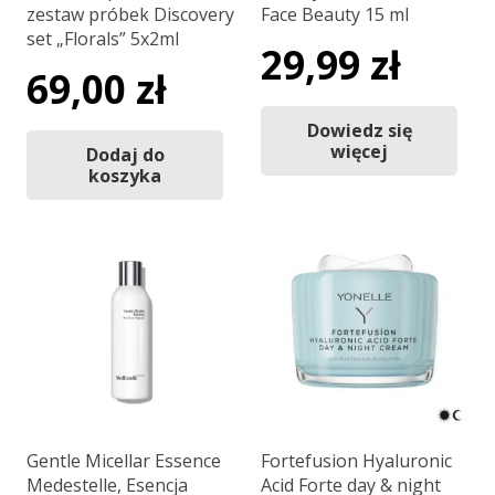
zestaw próbek Discovery
Face Beauty 15 ml
set „Florals” 5x2ml
29,99
zł
69,00
zł
Dowiedz się
więcej
Dodaj do
koszyka
Gentle Micellar Essence
Fortefusion Hyaluronic
Medestelle, Esencja
Acid Forte day & night