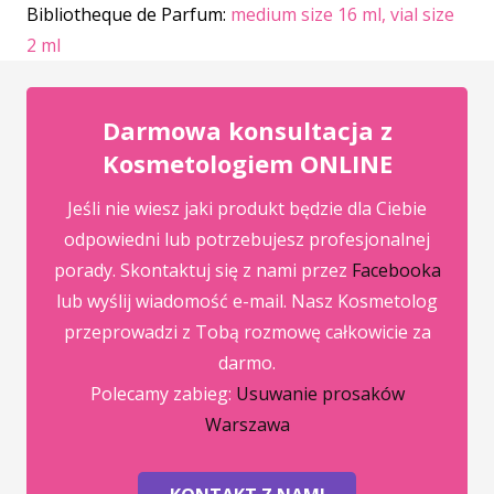
Bibliotheque de Parfum:
medium size 16 ml,
vial size
2 ml
Darmowa konsultacja z
Kosmetologiem ONLINE
Jeśli nie wiesz jaki produkt będzie dla Ciebie
odpowiedni lub potrzebujesz profesjonalnej
porady. Skontaktuj się z nami przez
Facebooka
lub wyślij wiadomość e-mail. Nasz Kosmetolog
przeprowadzi z Tobą rozmowę całkowicie za
darmo.
Polecamy zabieg:
Usuwanie prosaków
Warszawa