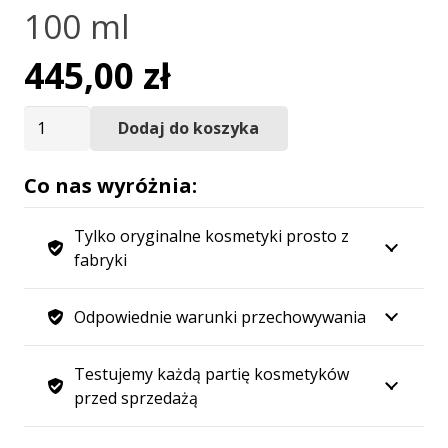
100 ml
445,00
zł
ilość
Dodaj do koszyka
Woda
perfumowana
Co nas wyróżnia:
męska
Bibliotheque
Tylko oryginalne kosmetyki prosto z
de
fabryki
Parfum
"Thunderstorm"
Odpowiednie warunki przechowywania
100
ml
Testujemy każdą partię kosmetyków
przed sprzedażą