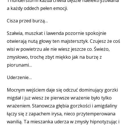
Thunderstorm każda chwila będzie naelektryzowana
a każdy oddech pełen emocji.
Cisza przed burzą…
Szałwia, muszkat i lawenda pozornie spokojnie
otwierają nutą głowy ten majstersztyk. Czujesz że coś
wisi w powietrzu ale nie wiesz jeszcze co. Świeżo,
zmysłowo, trochę zbyt miękko jak na burzę z
piorunami…
Uderzenie…
Mocnym wejściem daje się odczuć dominujący gorzki
migdał i juz wiesz że pierwsze wrażenie było tylko
wrażeniem. Stanowcza głębia gorzkości i amigdaliny
łączy się z zapachem irysa, nieco przytemperowana
wanilią. Ta mieszanka uderza w zmysły hipnotyzując i