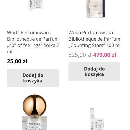
Woda Perfumowana
Woda Perfumowana
Bibliotheque de Parfum
Bibliotheque de Parfum
„40° of feelings” fiolka 2
„Counting Stars” 100 ml
ml
Pierwotna
Aktu
525,00
zł
479,00
zł
25,00
zł
cena
cena
Dodaj do
wynosiła:
wyno
koszyka
Dodaj do
525,00 zł.
479,0
koszyka