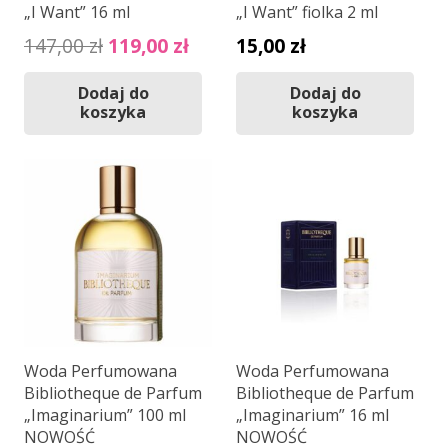
„I Want” 16 ml
„I Want” fiolka 2 ml
Pierwotna
Aktualna
147,00
zł
119,00
zł
15,00
zł
cena
cena
Dodaj do
Dodaj do
wynosiła:
wynosi:
koszyka
koszyka
147,00 zł.
119,00 zł.
Woda Perfumowana
Woda Perfumowana
Bibliotheque de Parfum
Bibliotheque de Parfum
„Imaginarium” 100 ml
„Imaginarium” 16 ml
NOWOŚĆ
NOWOŚĆ