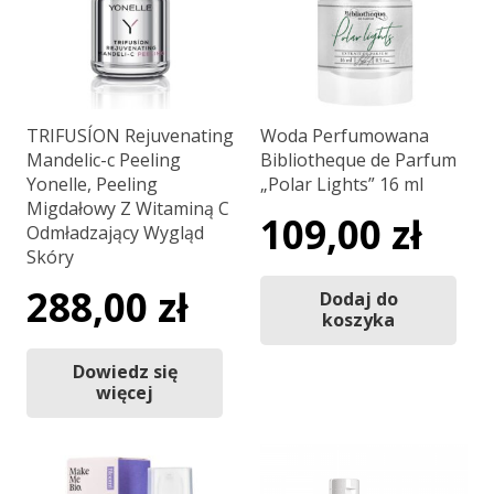
TRIFUSÍON Rejuvenating
Woda Perfumowana
Mandelic-c Peeling
Bibliotheque de Parfum
Yonelle, Peeling
„Polar Lights” 16 ml
Migdałowy Z Witaminą C
109,00
zł
Odmładzający Wygląd
Skóry
288,00
zł
Dodaj do
koszyka
Dowiedz się
więcej