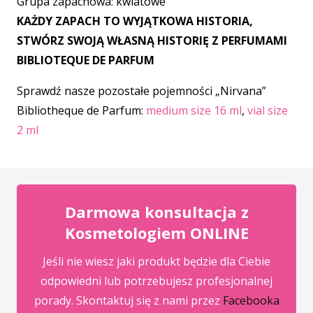
Grupa zapachowa: kwiatowe
KAŻDY ZAPACH TO WYJĄTKOWA HISTORIA,
STWÓRZ SWOJĄ WŁASNĄ HISTORIĘ Z PERFUMAMI
BIBLIOTEQUE DE PARFUM
Sprawdź nasze pozostałe pojemności „Nirvana”
Bibliotheque de Parfum:
medium size 16 ml
,
vial size
2 ml
Darmowa konsultacja z
Kosmetologiem ONLINE
Jeśli nie wiesz jaki produkt będzie dla Ciebie
odpowiedni lub potrzebujesz profesjonalnej
porady. Skontaktuj się z nami przez
Facebooka