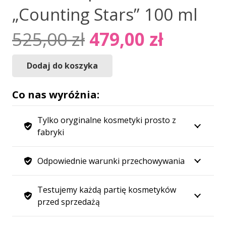
„Counting Stars” 100 ml
Pierwotna
Aktual
525,00
zł
479,00
zł
cena
cena
wynosiła:
wynosi
Dodaj do koszyka
ilość
525,00 zł.
479,00 
Woda
Co nas wyróżnia:
Perfumowana
Bibliotheque
Tylko oryginalne kosmetyki prosto z
de
fabryki
Parfum
"Counting
Odpowiednie warunki przechowywania
Stars"
100
Testujemy każdą partię kosmetyków
ml
przed sprzedażą