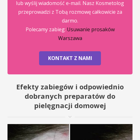
lub wyślij wiadomość e-mail. Nasz Kosmetolog
przeprowadzi z Tobą rozmowę całkowicie za
darmo.
Polecamy zabieg:
Usuwanie prosaków
Warszawa
KONTAKT Z NAMI
Efekty zabiegów i odpowiednio
dobranych preparatów do
pielęgnacji domowej