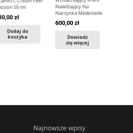
tamin C Cream Peel
Nawilżający Na
ssion 50 ml
Naczynka Medestelle
30,00
zł
600,00
zł
Dodaj do
koszyka
Dowiedz
się więcej
Najnowsze wpisy