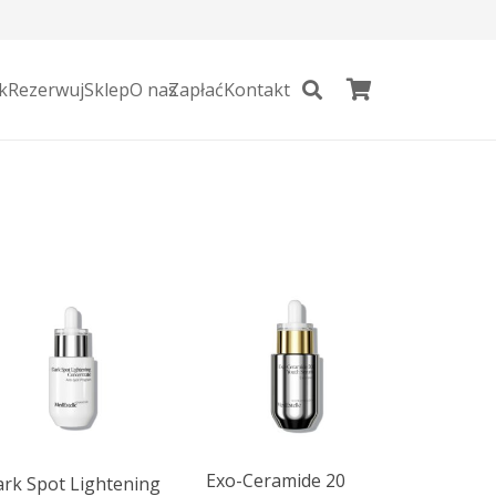
k
Rezerwuj
Sklep
O nas
Zapłać
Kontakt
Exo-Ceramide 20
rk Spot Lightening