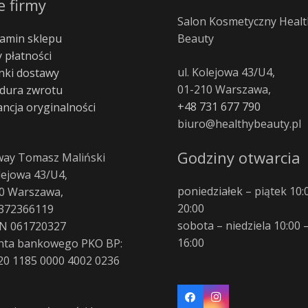
e firmy
Salon Kosmetyczny Healt
amin sklepu
Beauty
 płatności
ul. Kolejowa 43/U4,
ki dostawy
01-210 Warszawa,
dura zwrotu
+48 731 677 790
ncja oryginalności
biuro@healthybeauty.pl
Godziny otwarcia
way Tomasz Maliński
olejowa 43/U4,
poniedziałek – piątek 10:
0 Warszawa,
20:00
372366119
sobota – niedziela 10:00 
N 061720327
16:00
nta bankowego PKO BP:
20 1185 0000 4002 0236