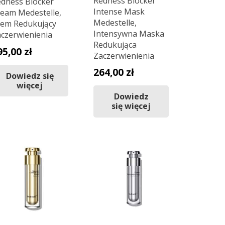
Redness Blocker
dness Blocker
Intense Mask
eam Medestelle,
Medestelle,
em Redukujący
Intensywna Maska
czerwienienia
Redukująca
95,00
zł
Zaczerwienienia
264,00
zł
Dowiedz się
więcej
Dowiedz
się więcej