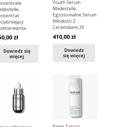
Youth Serum
ncentrate
Medestelle,
destelle,
Egzosomalne Serum
ncentrat
Młodości Z
zjaśniający
Ceramidami 20
zebarwienia
410,00
zł
50,00
zł
Dowiedz
Dowiedz się
się więcej
więcej
Krem Tarcza