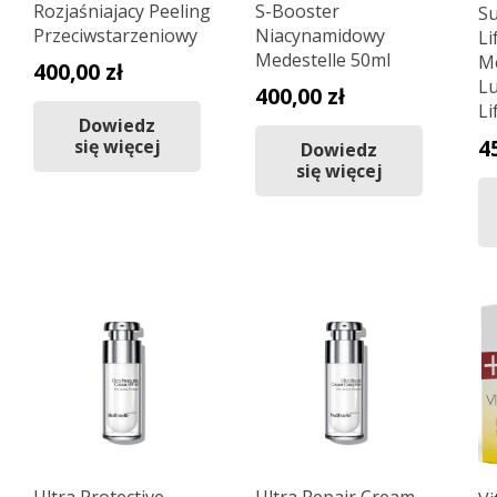
Rozjaśniajacy Peeling
S-Booster
S
Przeciwstarzeniowy
Niacynamidowy
Li
Medestelle 50ml
Me
400,00
zł
L
400,00
zł
Li
Dowiedz
4
się więcej
Dowiedz
się więcej
Ultra Protective
Ultra Repair Cream-