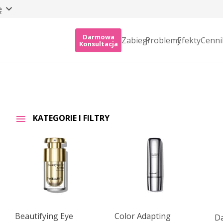
ę
Darmowa
Zabiegi
Problemy
Efekty
Cenni
Konsultacja
KATEGORIE I FILTRY
Beautifying Eye
Color Adapting
Da