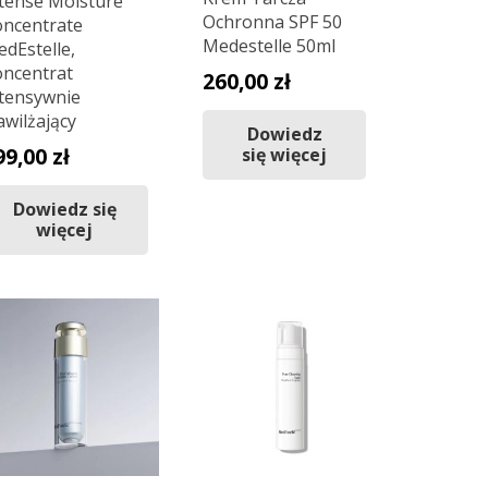
tense Moisture
Ochronna SPF 50
ncentrate
Medestelle 50ml
dEstelle,
ncentrat
260,00
zł
tensywnie
wilżający
Dowiedz
99,00
zł
się więcej
Dowiedz się
więcej