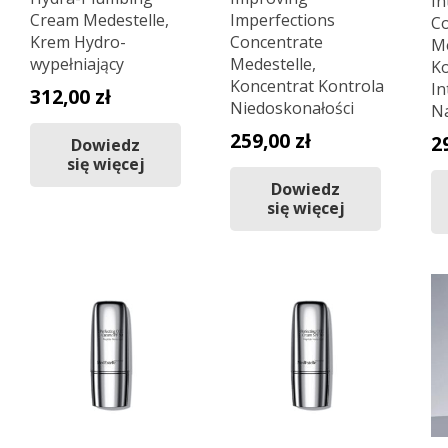
In
Cream Medestelle,
Imperfections
Co
Krem Hydro-
Concentrate
Me
wypełniający
Medestelle,
Ko
Koncentrat Kontrola
In
312,00
zł
Niedoskonałości
Na
259,00
zł
2
Dowiedz
się więcej
Dowiedz
się więcej