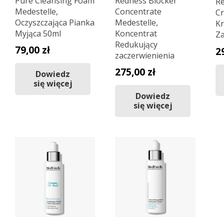
Pure Cleansing Foam
Redness Blocker
Re
Medestelle,
Concentrate
Cr
Oczyszczająca Pianka
Medestelle,
Kr
Myjąca 50ml
Koncentrat
Za
Redukujący
79,00
zł
2
zaczerwienienia
275,00
zł
Dowiedz
się więcej
Dowiedz
się więcej