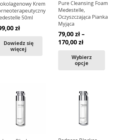
Pure Cleansing Foam
rokolagenowy Krem
Medestelle,
rneoterapeutyczny
Oczyszczająca Pianka
destelle 50ml
Myjąca
99,00
zł
79,00
zł
–
Zakres
170,00
zł
Dowiedz się
więcej
cen:
Ten
Wybierz
od
produkt
opcje
79,00 zł
ma
wiele
do
wariantów.
170,00 zł
Opcje
można
wybrać
na
stronie
produktu