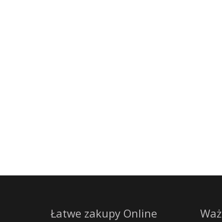
Łatwe zakupy Online
Waż