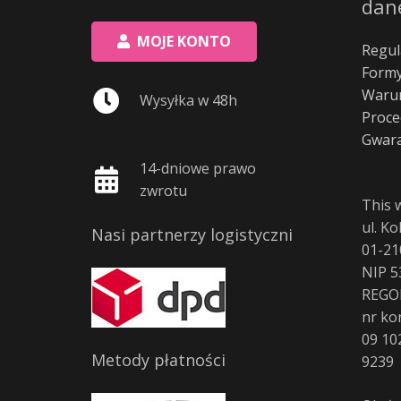
dan
MOJE KONTO
Regul
Formy
Warun
Wysyłka w 48h
Proce
Gwara
14-dniowe prawo
zwrotu
This 
ul. K
Nasi partnerzy logistyczni
01-21
NIP 5
REGO
nr ko
09 10
Metody płatności
9239