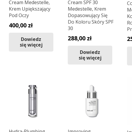
Cream Medestelle,
Cream SPF 30
Co
Krem Upiększający
Medestelle, Krem
Me
Pod Oczy
Dopasowujący Się
Ko
Do Koloru Skóry SPF
Ro
400,00
zł
30
Pr
288,00
zł
2
Dowiedz
się więcej
Dowiedz
się więcej
Hydra-Plumbing
Improving