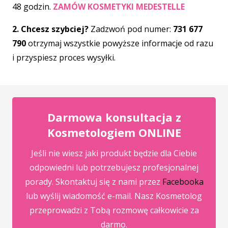
48 godzin.
ZAMÓW KOSMETYKI MEDESTELLE
2. Chcesz szybciej?
Zadzwoń pod numer:
731 677
790
otrzymaj wszystkie powyższe informacje od razu
i przyspiesz proces wysyłki.
Darmowa konsultacja z
Kosmetologiem ONLINE
Jeśli nie wiesz jaki produkt będzie dla Ciebie
odpowiedni lub potrzebujesz profesjonalnej
porady. Skontaktuj się z nami przez
Facebooka
lub wyślij wiadomość e-mail. Nasz Kosmetolog
przeprowadzi z Tobą rozmowę całkowicie za
darmo.