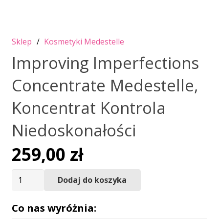
Sklep
/
Kosmetyki Medestelle
Improving Imperfections
Concentrate Medestelle,
Koncentrat Kontrola
Niedoskonałości
259,00
zł
ilość
Dodaj do koszyka
Improving
Imperfections
Co nas wyróżnia:
Concentrate