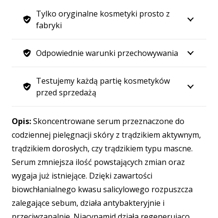
Medestelle,
Tylko oryginalne kosmetyki prosto z
Koncentrat
fabryki
Kontrola
Niedoskonałości
Odpowiednie warunki przechowywania
Testujemy każdą partię kosmetyków
przed sprzedażą
Opis:
Skoncentrowane serum przeznaczone do
codziennej pielęgnacji skóry z trądzikiem aktywnym,
trądzikiem dorosłych, czy trądzikiem typu mascne.
Serum zmniejsza ilość powstających zmian oraz
wygaja już istniejące. Dzięki zawartości
biowchłanialnego kwasu salicylowego rozpuszcza
zalegające sebum, działa antybakteryjnie i
przeciwzapalnie. Niacynamid działa regenerująco,