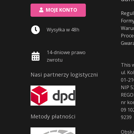
MOJE KONTO
Regul
Formy
Warun
Wysyłka w 48h
Proce
Gwara
14-dniowe prawo
zwrotu
This 
ul. K
Nasi partnerzy logistyczni
01-21
NIP 5
REGO
nr ko
09 10
Metody płatności
9239
Obsłu