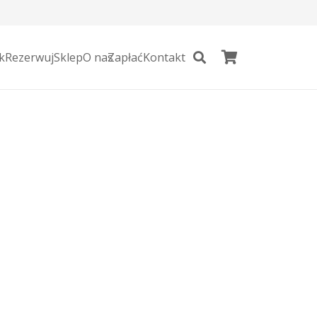
k
Rezerwuj
Sklep
O nas
Zapłać
Kontakt