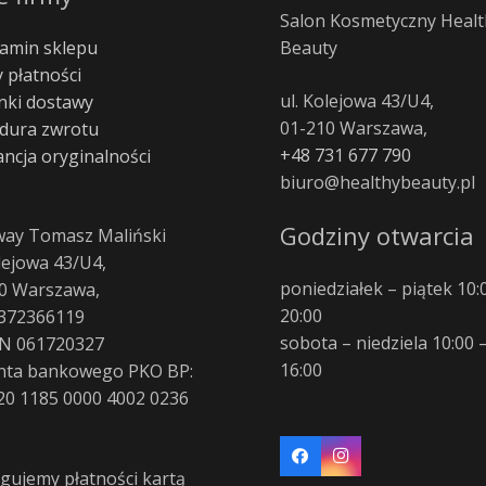
Salon Kosmetyczny Healt
amin sklepu
Beauty
 płatności
ul. Kolejowa 43/U4,
ki dostawy
01-210 Warszawa,
dura zwrotu
+48 731 677 790
ncja oryginalności
biuro@healthybeauty.pl
Godziny otwarcia
way Tomasz Maliński
olejowa 43/U4,
poniedziałek – piątek 10:
0 Warszawa,
20:00
372366119
sobota – niedziela 10:00 
N 061720327
16:00
nta bankowego PKO BP:
20 1185 0000 4002 0236
gujemy płatności kartą