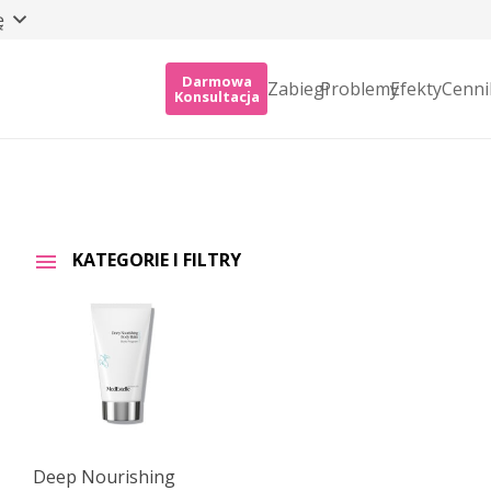
ę
Darmowa
Zabiegi
Problemy
Efekty
Cenni
Konsultacja
KATEGORIE I FILTRY
Deep Nourishing