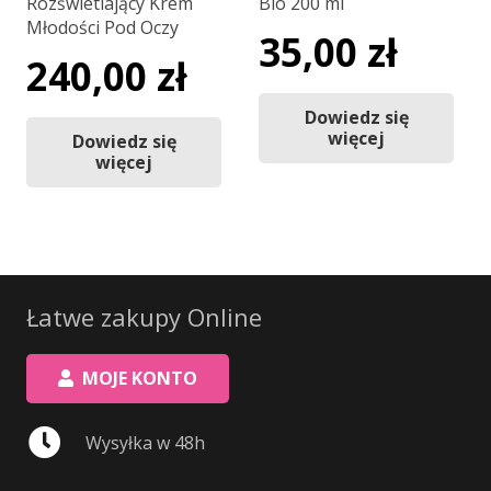
Rozświetlający Krem
Bio 200 ml
Młodości Pod Oczy
35,00
zł
240,00
zł
Dowiedz się
więcej
Dowiedz się
więcej
Łatwe zakupy Online
MOJE KONTO
Wysyłka w 48h