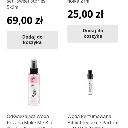
set „Sweet stories”
fiolka 2 ml
5x2ml
25,00
zł
69,00
zł
Dodaj do
koszyka
Dodaj do
koszyka
Odświeżająca Woda
Woda Perfumowana
Różana Make Me Bio
Bibliotheque de Parfum