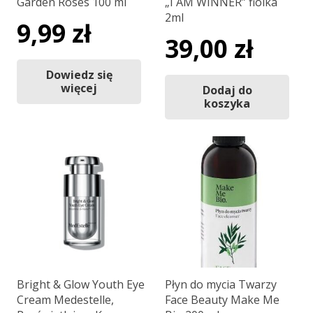
Garden Roses 100 ml
„I AM WINNER” fiolka
2ml
9,99
zł
39,00
zł
Dowiedz się
więcej
Dodaj do
koszyka
Bright & Glow Youth Eye
Płyn do mycia Twarzy
Cream Medestelle,
Face Beauty Make Me