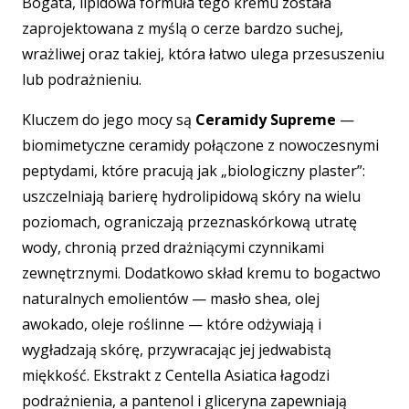
Bogata, lipidowa formuła tego kremu została
zaprojektowana z myślą o cerze bardzo suchej,
wrażliwej oraz takiej, która łatwo ulega przesuszeniu
lub podrażnieniu.
Kluczem do jego mocy są
Ceramidy Supreme
—
biomimetyczne ceramidy połączone z nowoczesnymi
peptydami, które pracują jak „biologiczny plaster”:
uszczelniają barierę hydrolipidową skóry na wielu
poziomach, ograniczają przeznaskórkową utratę
wody, chronią przed drażniącymi czynnikami
zewnętrznymi. Dodatkowo skład kremu to bogactwo
naturalnych emolientów — masło shea, olej
awokado, oleje roślinne — które odżywiają i
wygładzają skórę, przywracając jej jedwabistą
miękkość. Ekstrakt z Centella Asiatica łagodzi
podrażnienia, a pantenol i gliceryna zapewniają