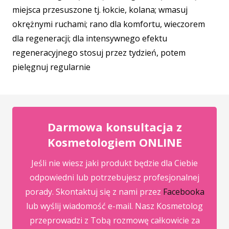
miejsca przesuszone tj. łokcie, kolana; wmasuj
okrężnymi ruchami; rano dla komfortu, wieczorem
dla regeneracji; dla intensywnego efektu
regeneracyjnego stosuj przez tydzień, potem
pielęgnuj regularnie
Darmowa konsultacja z
Kosmetologiem ONLINE
Jeśli nie wiesz jaki produkt będzie dla Ciebie
odpowiedni lub potrzebujesz profesjonalnej
porady. Skontaktuj się z nami przez
Facebooka
lub wyślij wiadomość e-mail. Nasz Kosmetolog
przeprowadzi z Tobą rozmowę całkowicie za