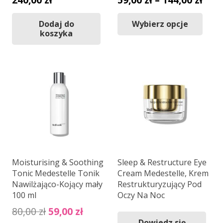
cen:
Ten
Dodaj do
Wybierz opcje
od
pro
koszyka
59,0
ma
do
wiel
144,
wari
Opc
moż
wyb
na
stro
pro
Moisturising & Soothing
Sleep & Restructure Eye
Tonic Medestelle Tonik
Cream Medestelle, Krem
Nawilżająco-Kojący mały
Restrukturyzujący Pod
100 ml
Oczy Na Noc
Pierwotna
Aktualna
80,00
zł
59,00
zł
Dowiedz się