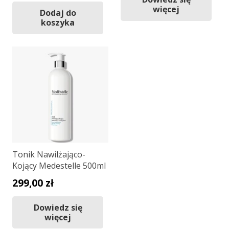
cena
cena
więcej
Dodaj do
wynosiła:
wynosi:
koszyka
80,00 zł.
59,00 zł.
Tonik Nawilżająco-
Kojący Medestelle 500ml
299,00
zł
Dowiedz się
więcej