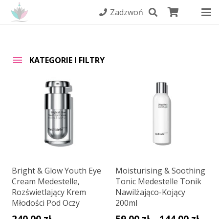
Zadzwoń
KATEGORIE I FILTRY
Bright & Glow Youth Eye
Moisturising & Soothing
Cream Medestelle,
Tonic Medestelle Tonik
Rozświetlający Krem
Nawilżająco-Kojący
Młodości Pod Oczy
200ml
Zak
240,00
zł
59,00
zł
–
144,00
zł