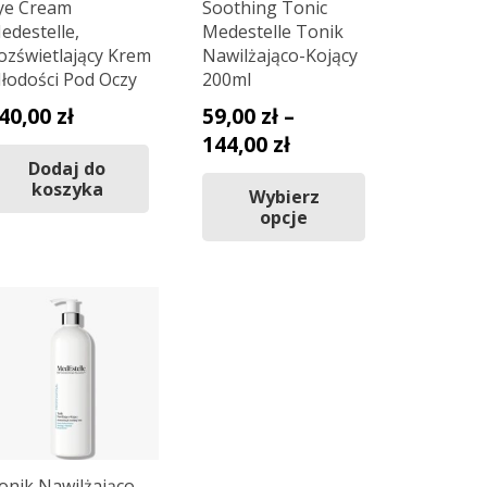
ye Cream
Soothing Tonic
edestelle,
Medestelle Tonik
ozświetlający Krem
Nawilżająco-Kojący
łodości Pod Oczy
200ml
40,00
zł
59,00
zł
–
Zakres
144,00
zł
Dodaj do
cen:
Ten
koszyka
Wybierz
od
produkt
opcje
59,00 zł
ma
wiele
do
wariantów.
144,00 zł
Opcje
można
wybrać
na
stronie
produktu
onik Nawilżająco-