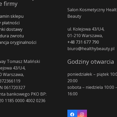
e firmy
Salon Kosmetyczny Healt
amin sklepu
Beauty
 płatności
ul. Kolejowa 43/U4,
ki dostawy
01-210 Warszawa,
dura zwrotu
+48 731 677 790
ncja oryginalności
biuro@healthybeauty.pl
Godziny otwarcia
way Tomasz Maliński
olejowa 43/U4,
poniedziałek – piątek 10:
0 Warszawa,
20:00
372366119
sobota – niedziela 10:00 
N 061720327
16:00
nta bankowego PKO BP:
20 1185 0000 4002 0236