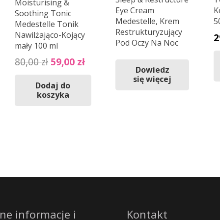
Moisturising &
Eye Cream
K
Soothing Tonic
Medestelle, Krem
5
Medestelle Tonik
Restrukturyzujący
Nawilżająco-Kojący
2
Pod Oczy Na Noc
mały 100 ml
Pierwotna
Aktualna
80,00
zł
59,00
zł
Dowiedz
cena
cena
się więcej
Dodaj do
wynosiła:
wynosi:
koszyka
80,00 zł.
59,00 zł.
ne informacje i
Kontakt