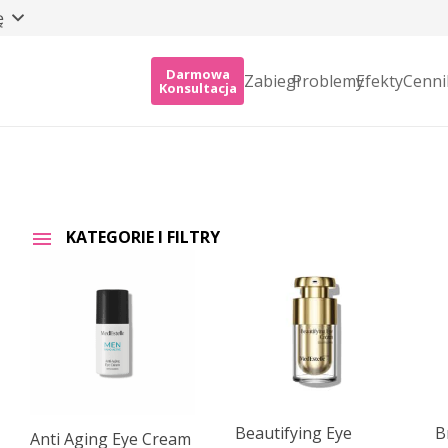
ę
Darmowa
Zabiegi
Problemy
Efekty
Cenni
Konsultacja
KATEGORIE I FILTRY
Beautifying Eye
B
Anti Aging Eye Cream