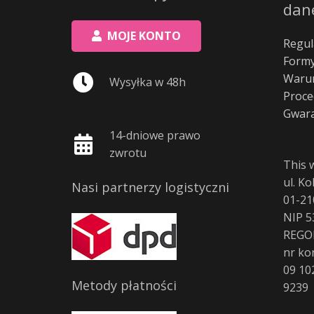
dan
MOJE KONTO
Regul
Formy
Warun
Wysyłka w 48h
Proce
Gwara
14-dniowe prawo
zwrotu
This 
ul. K
Nasi partnerzy logistyczni
01-21
NIP 5
REGO
nr ko
09 10
Metody płatności
9239