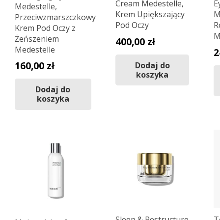
Cream Medestelle,
E
Medestelle,
Krem Upiększający
M
Przeciwzmarszczkowy
Pod Oczy
R
Krem Pod Oczy z
M
Żeńszeniem
400,00
zł
Medestelle
2
160,00
zł
Dodaj do
koszyka
Dodaj do
koszyka
Sleep & Restructure
T