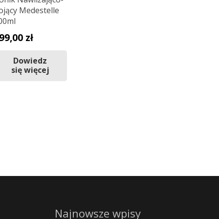
ojący Medestelle
00ml
99,00
zł
Dowiedz
się więcej
Najnowsze wpisy