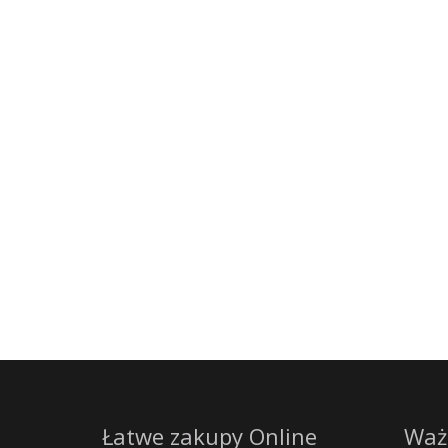
Łatwe zakupy Online
Waż