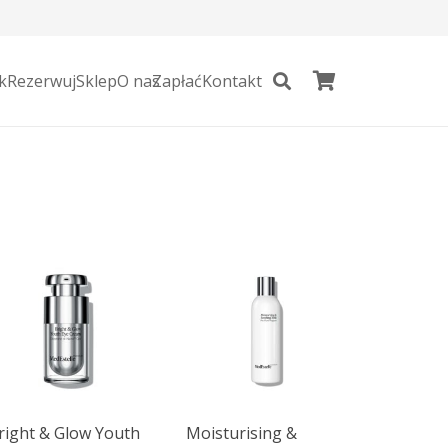
k
Rezerwuj
Sklep
O nas
Zapłać
Kontakt
right & Glow Youth
Moisturising &