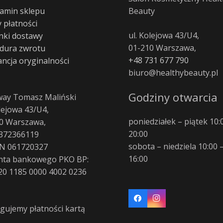
amin sklepu
Beauty
 płatności
ul. Kolejowa 43/U4,
ki dostawy
01-210 Warszawa,
dura zwrotu
+48 731 677 790
ncja oryginalności
biuro@healthybeauty.pl
Godziny otwarcia
way Tomasz Maliński
olejowa 43/U4,
poniedziałek – piątek 10:
0 Warszawa,
20:00
372366119
sobota – niedziela 10:00 
N 061720327
16:00
nta bankowego PKO BP:
20 1185 0000 4002 0236
gujemy płatności kartą