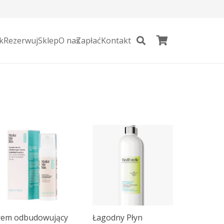
k
Rezerwuj
Sklep
O nas
Zapłać
Kontakt
rem odbudowujący
Łagodny Płyn