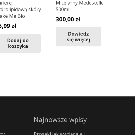
rierę
Micelarny Medestelle
ydrolipidową skóry
500ml
ake Me Bio
300,00
zł
5,99
zł
Dowiedz
się więcej
Dodaj do
koszyka
Najnowsze wpisy
hy
Prosaki jak wyglądają i