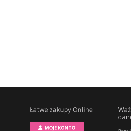
Łatwe zakupy Online
Waż
dan
MOJE KONTO
Regul