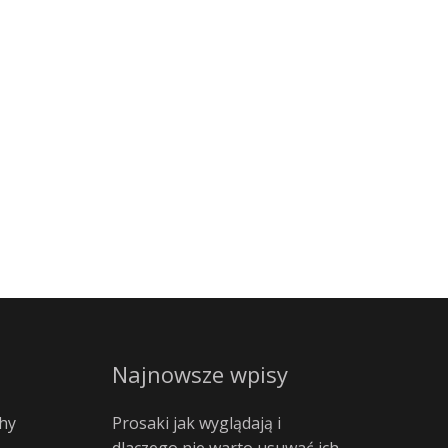
Najnowsze wpisy
hy
Prosaki jak wyglądają i
dlaczego nie warto usuwać ich