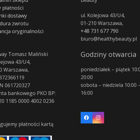
 płatności
ul. Kolejowa 43/U4,
ki dostawy
01-210 Warszawa,
dura zwrotu
+48 731 677 790
ncja oryginalności
biuro@healthybeauty.pl
Godziny otwarcia
way Tomasz Maliński
olejowa 43/U4,
poniedziałek – piątek 10:
0 Warszawa,
20:00
372366119
sobota – niedziela 10:00 
N 061720327
16:00
nta bankowego PKO BP:
20 1185 0000 4002 0236
gujemy płatności kartą