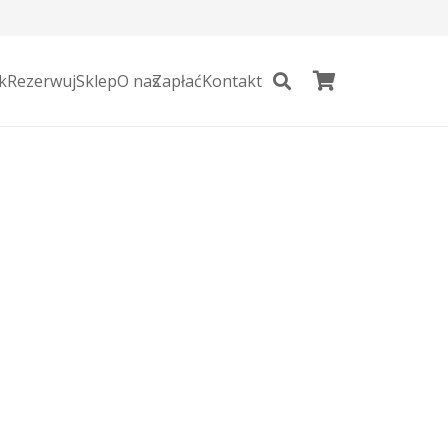
k
Rezerwuj
Sklep
O nas
Zapłać
Kontakt