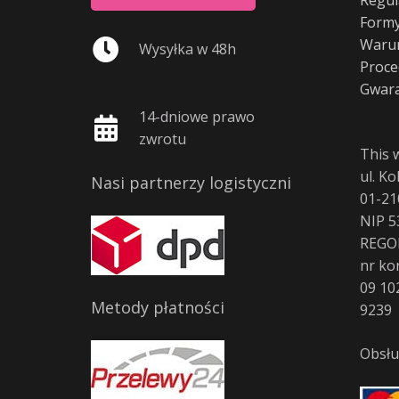
Formy
Warun
Wysyłka w 48h
Proce
Gwara
14-dniowe prawo
zwrotu
This 
ul. K
Nasi partnerzy logistyczni
01-21
NIP 5
REGO
nr ko
09 10
Metody płatności
9239
Obsłu