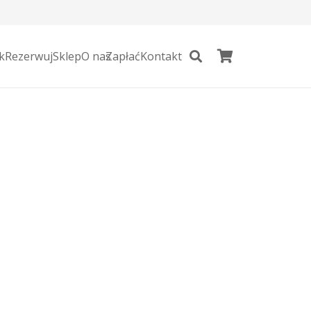
k
Rezerwuj
Sklep
O nas
Zapłać
Kontakt