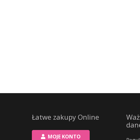
Łatwe zakupy Online
Waż
dan
MOJE KONTO
Regul