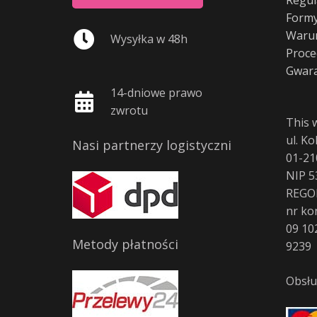
Formy
Warun
Wysyłka w 48h
Proce
Gwara
14-dniowe prawo
zwrotu
This 
ul. K
Nasi partnerzy logistyczni
01-21
NIP 5
REGO
nr ko
09 10
Metody płatności
9239
Obsłu