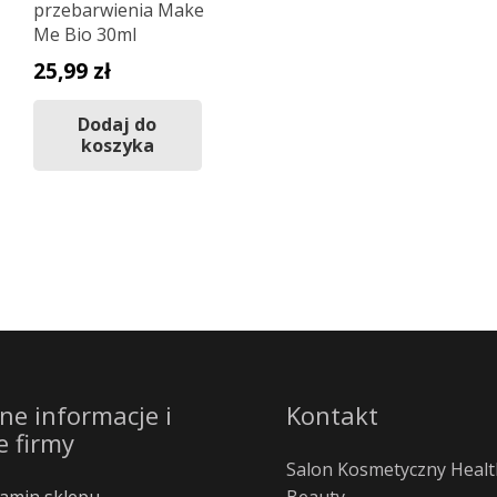
przebarwienia Make
Me Bio 30ml
25,99
zł
Dodaj do
koszyka
ne informacje i
Kontakt
e firmy
Salon Kosmetyczny Healt
amin sklepu
Beauty