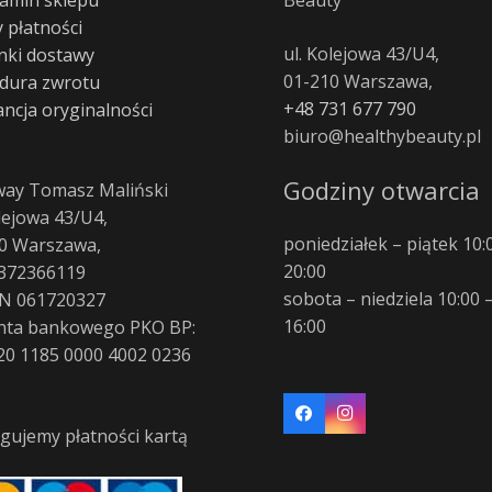
 płatności
ul. Kolejowa 43/U4,
ki dostawy
01-210 Warszawa,
dura zwrotu
+48 731 677 790
ncja oryginalności
biuro@healthybeauty.pl
Godziny otwarcia
way Tomasz Maliński
olejowa 43/U4,
poniedziałek – piątek 10:
0 Warszawa,
20:00
372366119
sobota – niedziela 10:00 
N 061720327
16:00
nta bankowego PKO BP:
20 1185 0000 4002 0236
gujemy płatności kartą