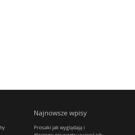
Najnowsze wpisy
hy
Prosaki jak wyglądają i
dlaczego nie warto usuwać ich