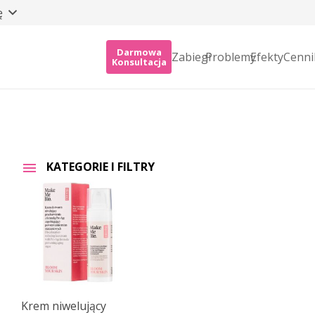
ę
Darmowa
Zabiegi
Problemy
Efekty
Cenni
Konsultacja
KATEGORIE I FILTRY
Krem niwelujący