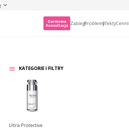
ę
Darmowa
Zabiegi
Problemy
Efekty
Cenni
Konsultacja
KATEGORIE I FILTRY
Ultra Protective