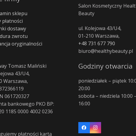
Salon Kosmetyczny Healt
amin sklepu
Beauty
 płatności
ul. Kolejowa 43/U4,
ki dostawy
01-210 Warszawa,
dura zwrotu
+48 731 677 790
ncja oryginalności
biuro@healthybeauty.pl
Godziny otwarcia
way Tomasz Maliński
olejowa 43/U4,
poniedziałek – piątek 10:
0 Warszawa,
20:00
372366119
sobota – niedziela 10:00 
N 061720327
16:00
nta bankowego PKO BP:
20 1185 0000 4002 0236
gujemy płatności kartą