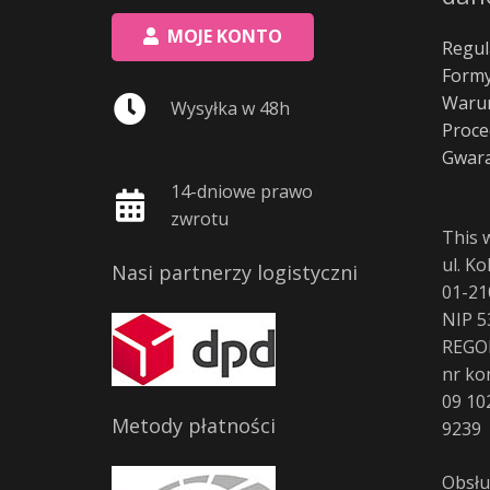
MOJE KONTO
Regul
Formy
Warun
Wysyłka w 48h
Proce
Gwara
14-dniowe prawo
zwrotu
This 
ul. K
Nasi partnerzy logistyczni
01-21
NIP 5
REGO
nr ko
09 10
Metody płatności
9239
Obsłu