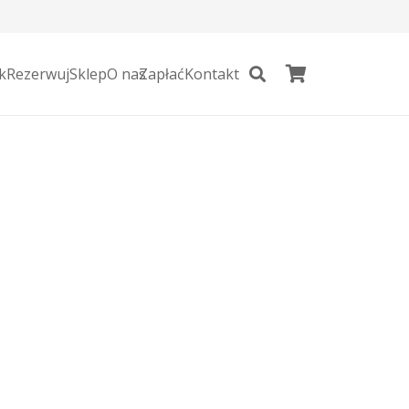
k
Rezerwuj
Sklep
O nas
Zapłać
Kontakt