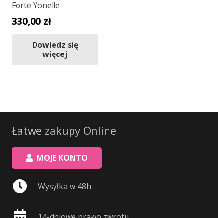
Forte Yonelle
330,00
zł
Dowiedz się
więcej
Łatwe zakupy Online
MOJE KONTO
Wysyłka w 48h
14-dniowe prawo zwrotu