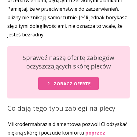
przebarwieniami, będącymi czerwonymi plamkami.
Pamiętaj, że w przeciwieństwie do zaczerwienień,
blizny nie znikają samorzutnie. Jeśli jednak borykasz
się z tymi dolegliwościami, nie oznacza to wcale, że
jesteś bezradny.
Sprawdź naszą ofertę zabiegów
oczyszczających skórę pleców
ZOBACZ OFERTĘ
keyboard_arrow_right
Co dają tego typu zabiegi na plecy
Miikrodermabrazja diamentowa pozwoli Ci odzyskać
piękną skórę i poczucie komfortu
poprzez