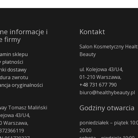
ne informacje i
Kontakt
e firmy
Salon Kosmetyczny Healt
amin sklepu
Beauty
 płatności
ul. Kolejowa 43/U4,
ki dostawy
01-210 Warszawa,
dura zwrotu
+48 731 677 790
ncja oryginalności
biuro@healthybeauty.pl
Godziny otwarcia
way Tomasz Maliński
olejowa 43/U4,
poniedziałek – piątek 10:
0 Warszawa,
20:00
372366119
sobota – niedziela 10:00 