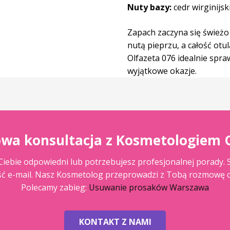
Nuty bazy:
cedr wirginijs
Zapach zaczyna się świeżo
nutą pieprzu, a całość otu
Olfazeta 076 idealnie spra
wyjątkowe okazje.
wa konsultacja z Kosmetologiem 
la Ciebie odpowiedni lub potrzebujesz profesjonalnej porady.
ść e-mail. Nasz Kosmetolog przeprowadzi z Tobą rozmowę c
Polecamy zabieg:
Usuwanie prosaków Warszawa
KONTAKT Z NAMI