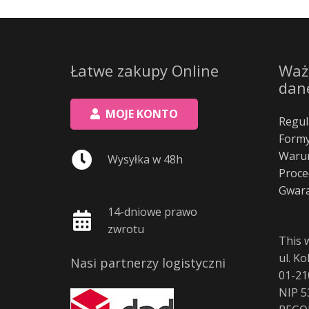
Łatwe zakupy Online
Waż
dan
MOJE KONTO
Regul
Formy
Warun
Wysyłka w 48h
Proce
Gwara
14-dniowe prawo
zwrotu
This 
ul. K
Nasi partnerzy logistyczni
01-21
NIP 5