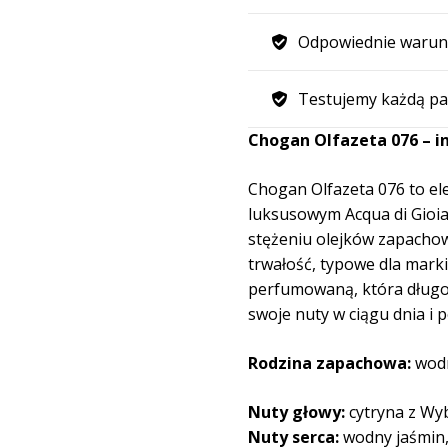
Odpowiednie warun
Testujemy każdą pa
Chogan Olfazeta 076 – in
Chogan Olfazeta 076 to el
luksusowym Acqua di Gioia
stężeniu olejków zapachow
trwałość, typowe dla mark
perfumowaną, która długo 
swoje nuty w ciągu dnia i 
Rodzina zapachowa:
wod
Nuty głowy:
cytryna z Wy
Nuty serca:
wodny jaśmin,