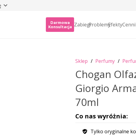
ę
Darmowa
Zabiegi
Problemy
Efekty
Cenni
Konsultacja
Sklep
/
Perfumy
/
Perfu
Chogan Olfa
Giorgio Arma
70ml
Co nas wyróżnia:
Tylko oryginalne ko