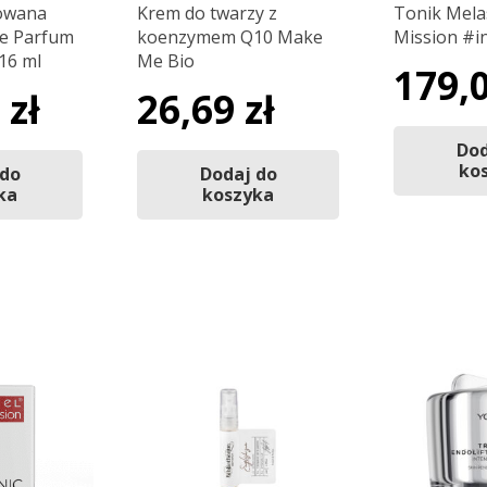
owana
Krem do twarzy z
Tonik Mela
de Parfum
koenzymem Q10 Make
Mission #i
 16 ml
Me Bio
179,
0
zł
26,69
zł
Dod
ko
 do
Dodaj do
ka
koszyka