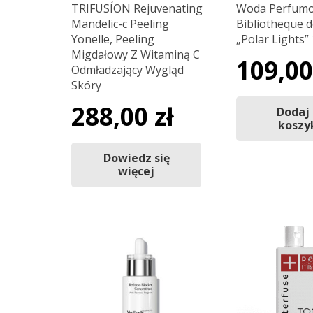
TRIFUSÍON Rejuvenating
Woda Perfum
Mandelic-c Peeling
Bibliotheque 
Yonelle, Peeling
„Polar Lights”
Migdałowy Z Witaminą C
109,0
Odmładzający Wygląd
Skóry
288,00
zł
Dodaj
koszy
Dowiedz się
więcej