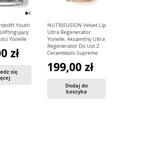
ndolift Youth
NUTRIFUSÍON Velvet Lip
liftingujący
Ultra Regenerator
ści Yonelle
Yonelle, Aksamitny Ultra
Regenerator Do Ust Z
00
zł
Ceramidami Supreme
199,00
zł
edz się
ęcej
Dodaj do
koszyka