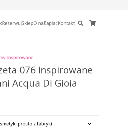
k
Rezerwuj
Sklep
O nas
Zapłać
Kontakt
my Inspirowane
zeta 076 inspirowane
ni Acqua Di Gioia
smetyki prosto z fabryki