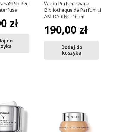
sma&Pih Peel
Woda Perfumowana
nterfuse
Bibliotheque de Parfum „I
AM DARING”16 ml
00
zł
190,00
zł
aj do
szyka
Dodaj do
koszyka