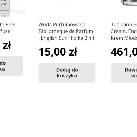
te Peel
Woda Perfumowana
Trifusion E
rfuse
Bibliotheque de Parfum
Cream, Endo
„English Sun” fiolka 2 ml
Krem Młodo
0
zł
15,00
zł
461,
 do
ka
Dodaj do
Dowi
koszyka
wi