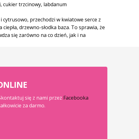
ki, cukier trzcinowy, labdanum
 i cytrusowo, przechodzi w kwiatowe serce z
la ciepła, drzewno-słodka baza.
To sprawia, że
wdza się zarówno na co dzień, jak i na
ONLINE
 Skontaktuj się z nami przez
Facebooka
ałkowicie za darmo.