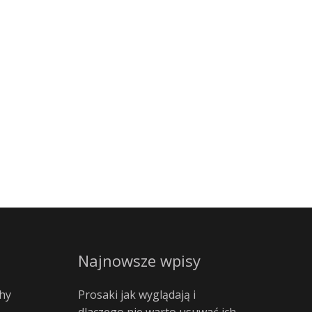
Najnowsze wpisy
hy
Prosaki jak wyglądają i
dlaczego nie warto usuwać ich