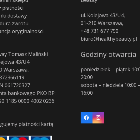
 płatności
ul. Kolejowa 43/U4,
ki dostawy
01-210 Warszawa,
dura zwrotu
+48 731 677 790
ncja oryginalności
biuro@healthybeauty.pl
Godziny otwarcia
way Tomasz Maliński
olejowa 43/U4,
poniedziałek – piątek 10:
0 Warszawa,
20:00
372366119
sobota – niedziela 10:00 
N 061720327
16:00
nta bankowego PKO BP:
20 1185 0000 4002 0236
gujemy płatności kartą