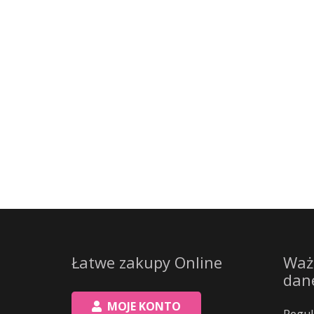
Łatwe zakupy Online
Waż
dan
MOJE KONTO
Regul