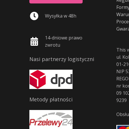
Formy
Warun
Wysyłka w 48h
Proce
Gwara
14-dniowe prawo
zwrotu
This 
ul. K
Nasi partnerzy logistyczni
01-21
NIP 5
REGO
nr ko
09 10
Metody płatności
9239
Obsłu