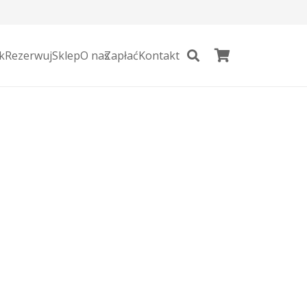
k
Rezerwuj
Sklep
O nas
Zapłać
Kontakt