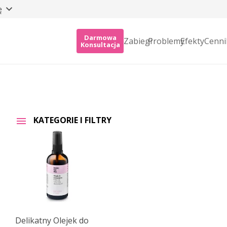
ę
Darmowa
Zabiegi
Problemy
Efekty
Cenni
Konsultacja
KATEGORIE I FILTRY
Delikatny Olejek do